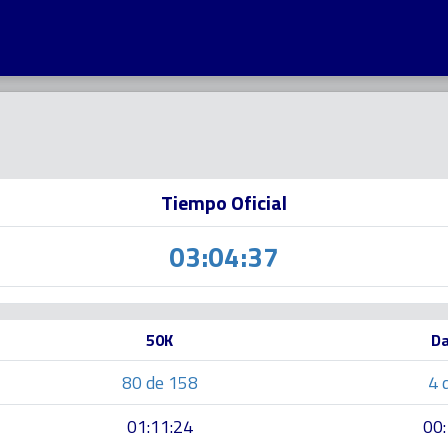
Tiempo Oficial
03:04:37
50K
D
80 de 158
4 
01:11:24
00: