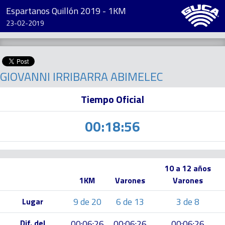
Espartanos Quillón 2019 - 1KM
23-02-2019
GIOVANNI IRRIBARRA ABIMELEC
Tiempo Oficial
00:18:56
10 a 12 años
1KM
Varones
Varones
9 de 20
6 de 13
3 de 8
Lugar
Dif. del
00:06:26
00:06:26
00:06:26