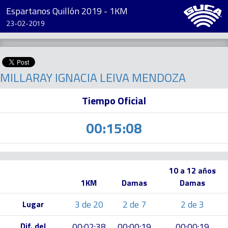
Espartanos Quillón 2019 - 1KM
23-02-2019
MILLARAY IGNACIA LEIVA MENDOZA
Tiempo Oficial
00:15:08
10 a 12 años
1KM
Damas
Damas
3 de 20
2 de 7
2 de 3
Lugar
Dif. del
00:02:38
00:00:19
00:00:19