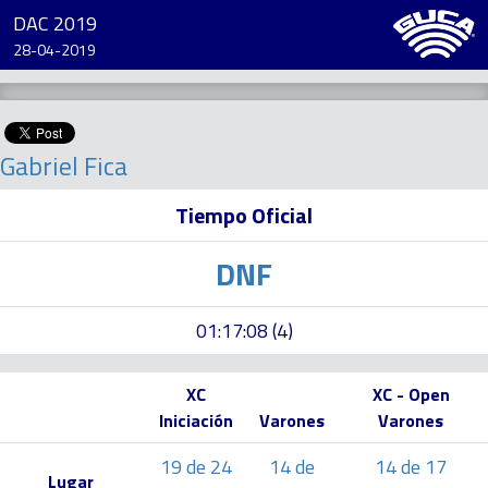
DAC 2019
28-04-2019
Gabriel Fica
Tiempo Oficial
DNF
01:17:08 (4)
XC
XC - Open
Iniciación
Varones
Varones
19 de 24
14 de
14 de 17
Lugar