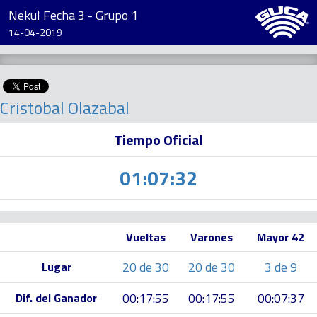
Nekul Fecha 3 - Grupo 1
14-04-2019
Cristobal Olazabal
Tiempo Oficial
01:07:32
Vueltas
Varones
Mayor 42
20 de 30
20 de 30
3 de 9
Lugar
00:17:55
00:17:55
00:07:37
Dif. del Ganador