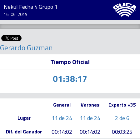
Nekul Fecha 4 Grupo 1
16-06-2019
Gerardo Guzman
Tiempo Oficial
01:38:17
General
Varones
Experto +35
11 de 24
11 de 24
2 de 6
Lugar
00:14:02
00:14:02
00:03:25
Dif. del Ganador