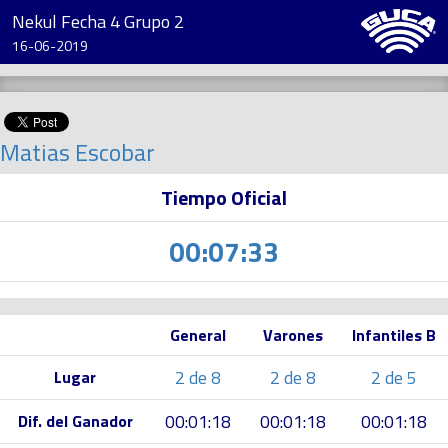
Nekul Fecha 4 Grupo 2
16-06-2019
Matias Escobar
Tiempo Oficial
00:07:33
General
Varones
Infantiles B
2 de 8
2 de 8
2 de 5
Lugar
00:01:18
00:01:18
00:01:18
Dif. del Ganador