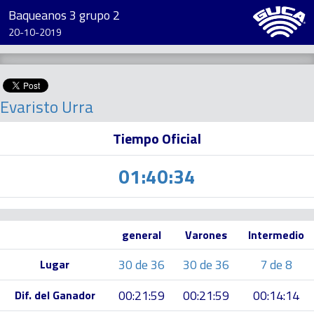
Baqueanos 3 grupo 2
20-10-2019
Evaristo Urra
Tiempo Oficial
01:40:34
general
Varones
Intermedio
30 de 36
30 de 36
7 de 8
Lugar
00:21:59
00:21:59
00:14:14
Dif. del Ganador