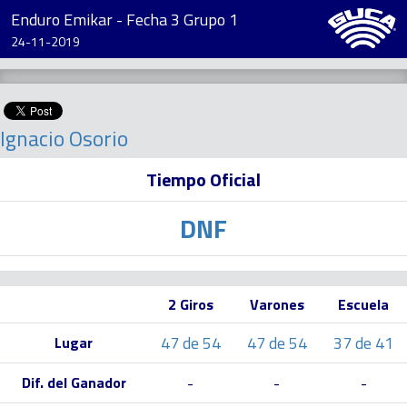
Enduro Emikar - Fecha 3 Grupo 1
24-11-2019
Ignacio Osorio
Tiempo Oficial
DNF
2 Giros
Varones
Escuela
47 de 54
47 de 54
37 de 41
Lugar
-
-
-
Dif. del Ganador