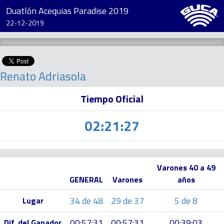
Duatlón Acequias Paradise 2019
22-12-2019
Renato Adriasola
Tiempo Oficial
02:21:27
Varones 40 a 49
GENERAL
Varones
años
34 de 48
29 de 37
5 de 8
Lugar
00:57:31
00:57:31
00:39:03
Dif. del Ganador