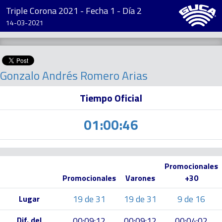
Triple Corona 2021 - Fecha 1 - Día 2
14-03-2021
Gonzalo Andrés Romero Arias
Tiempo Oficial
01:00:46
Promocionales
Promocionales
Varones
+30
19 de 31
19 de 31
9 de 16
Lugar
Dif. del
00:09:12
00:09:12
00:04:02