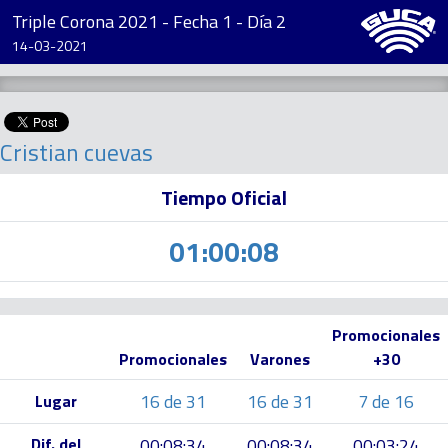
Triple Corona 2021 - Fecha 1 - Día 2
14-03-2021
Cristian cuevas
Tiempo Oficial
01:00:08
Promocionales
Promocionales
Varones
+30
16 de 31
16 de 31
7 de 16
Lugar
Dif. del
00:08:34
00:08:34
00:03:24