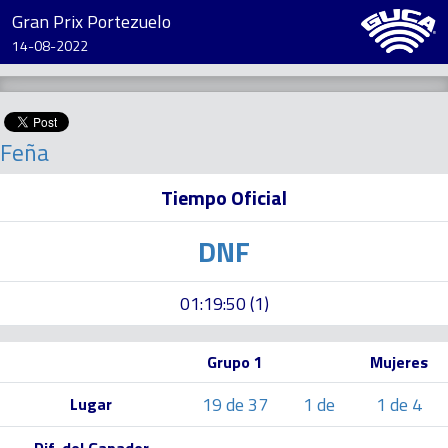
Gran Prix Portezuelo
14-08-2022
Feña
Tiempo Oficial
DNF
01:19:50 (1)
Grupo 1
Mujeres
19 de 37
1 de
1 de 4
Lugar