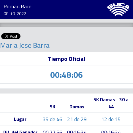
Roman Race
08-10-2022
Maria Jose Barra
Tiempo Oficial
00:48:06
5K Damas - 30 a
5K
Damas
44
35 de 46
21 de 29
12 de 15
Lugar
00:22:56
00:16:34
00:16:34
Dif. del Ganador