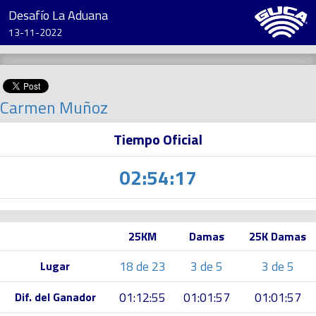
Desafío La Aduana
13-11-2022
Carmen Muñoz
Tiempo Oficial
02:54:17
25KM
Damas
25K Damas
18 de 23
3 de 5
3 de 5
Lugar
01:12:55
01:01:57
01:01:57
Dif. del Ganador