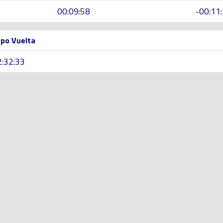
00:09:58
-00:11
po Vuelta
2:32:33