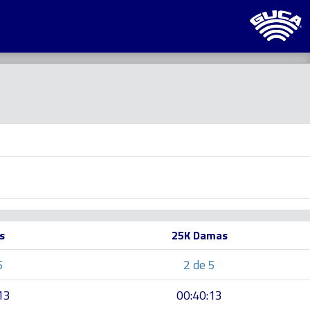
s
25K Damas
5
2 de 5
13
00:40:13