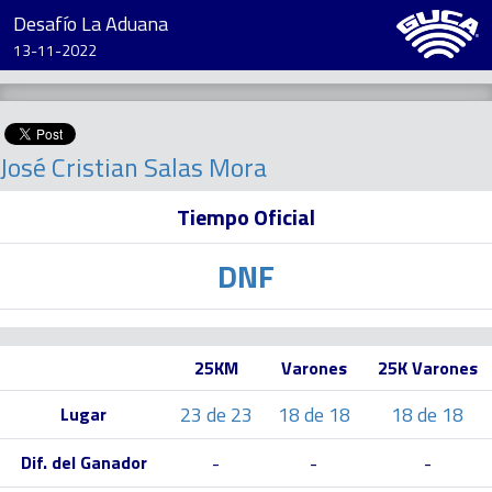
Desafío La Aduana
13-11-2022
José Cristian Salas Mora
Tiempo Oficial
DNF
25KM
Varones
25K Varones
23 de 23
18 de 18
18 de 18
Lugar
-
-
-
Dif. del Ganador