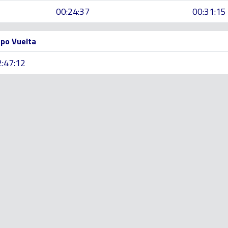
00:24:37
00:31:15
po Vuelta
2:47:12