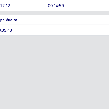
:17:12
-00:14:59
po Vuelta
0:39:43