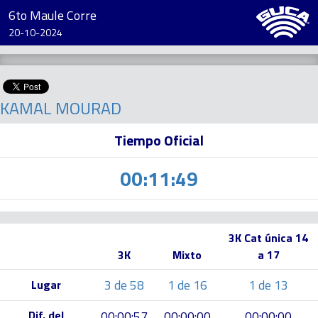
6to Maule Corre
20-10-2024
KAMAL MOURAD
Tiempo Oficial
00:11:49
3K Cat única 14
3K
Mixto
a 17
3 de 58
1 de 16
1 de 13
Lugar
Dif. del
00:00:57
00:00:00
00:00:00