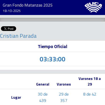
Gran Fondo Matanzas 2025
18-10-2025
Cristian Parada
Tiempo Oficial
03:33:00
Varones 18 a
General
Varones
29
30 de
29 de
8 de 42
Lugar
439
357