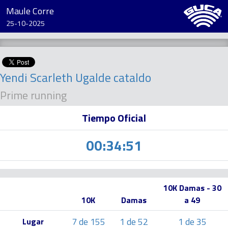
Maule Corre
25-10-2025
Yendi Scarleth Ugalde cataldo
Prime running
Tiempo Oficial
00:34:51
10K Damas - 30
10K
Damas
a 49
7 de 155
1 de 52
1 de 35
Lugar