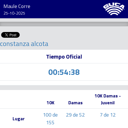
Maule Corre
25-10-2025
constanza alcota
Tiempo Oficial
00:54:38
10K Damas -
10K
Damas
Juvenil
100 de
29 de 52
7 de 12
Lugar
155