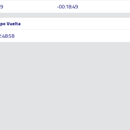
49
-00:18:49
po Vuelta
2:48:58