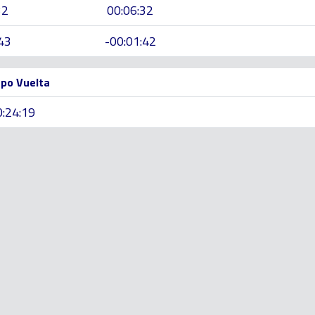
32
00:06:32
43
-00:01:42
po Vuelta
0:24:19