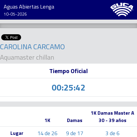
Aguas Abiertas Lenga
10-05-2026
CAROLINA CARCAMO
Aquamaster chillan
Tiempo Oficial
00:25:42
1K Damas Master A
1K
Damas
30 - 39 años
14 de 26
9 de 17
3 de 6
Lugar