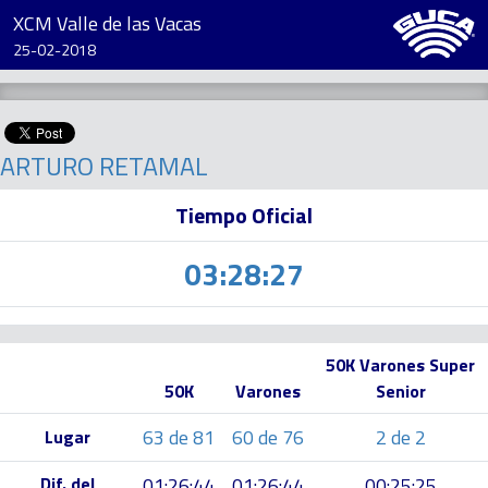
XCM Valle de las Vacas
25-02-2018
ARTURO RETAMAL
Tiempo Oficial
03:28:27
50K Varones Super
50K
Varones
Senior
63 de 81
60 de 76
2 de 2
Lugar
Dif. del
01:26:44
01:26:44
00:25:25