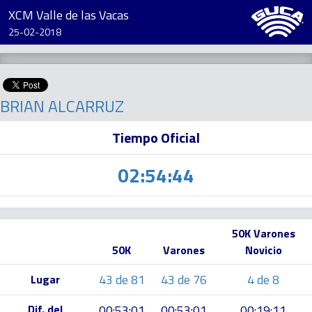
XCM Valle de las Vacas
25-02-2018
BRIAN ALCARRUZ
Tiempo Oficial
02:54:44
50K Varones
50K
Varones
Novicio
43 de 81
43 de 76
4 de 8
Lugar
Dif. del
00:53:01
00:53:01
00:19:11