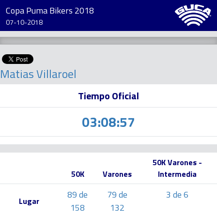
Copa Puma Bikers 2018
07-10-2018
Matias Villaroel
Tiempo Oficial
03:08:57
50K Varones -
50K
Varones
Intermedia
89 de
79 de
3 de 6
Lugar
158
132