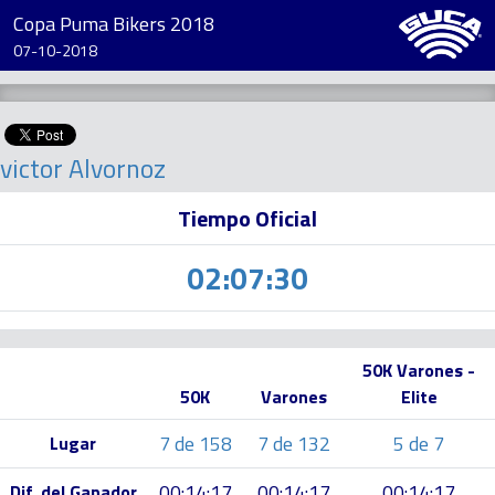
Copa Puma Bikers 2018
07-10-2018
victor Alvornoz
Tiempo Oficial
02:07:30
50K Varones -
50K
Varones
Elite
7 de 158
7 de 132
5 de 7
Lugar
00:14:17
00:14:17
00:14:17
Dif. del Ganador