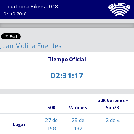
Copa Puma Bikers 2018
07-10-2018
Juan Molina Fuentes
Tiempo Oficial
02:31:17
50K Varones -
50K
Varones
Sub23
27 de
25 de
2 de 4
Lugar
158
132