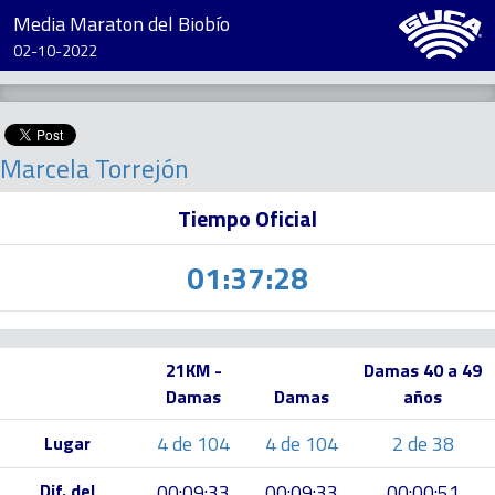
Media Maraton del Biobío
02-10-2022
Marcela Torrejón
Tiempo Oficial
01:37:28
21KM -
Damas 40 a 49
Damas
Damas
años
4 de 104
4 de 104
2 de 38
Lugar
Dif. del
00:09:33
00:09:33
00:00:51