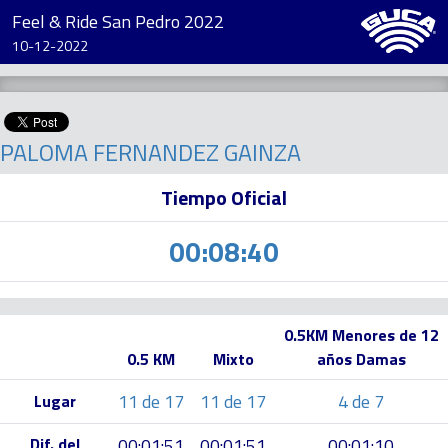
Feel & Ride San Pedro 2022
10-12-2022
PALOMA FERNANDEZ GAINZA
Tiempo Oficial
00:08:40
0.5KM Menores de 12
0.5 KM
Mixto
años Damas
11 de 17
11 de 17
4 de 7
Lugar
Dif. del
00:01:51
00:01:51
00:01:10