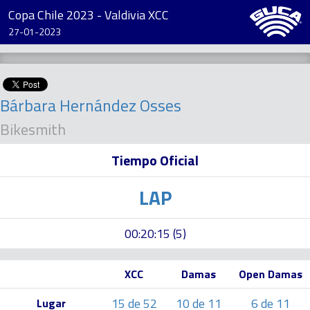
Copa Chile 2023 - Valdivia XCC
27-01-2023
Bárbara Hernández Osses
Bikesmith
Tiempo Oficial
LAP
00:20:15 (5)
XCC
Damas
Open Damas
15 de 52
10 de 11
6 de 11
Lugar