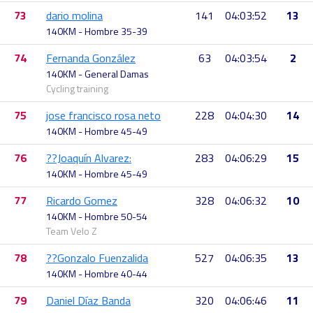
73
dario molina
141
04:03:52
13
140KM - Hombre 35-39
74
Fernanda González
63
04:03:54
2
140KM - General Damas
Cycling training
75
jose francisco rosa neto
228
04:04:30
14
140KM - Hombre 45-49
76
??Joaquín Alvarez:
283
04:06:29
15
140KM - Hombre 45-49
77
Ricardo Gomez
328
04:06:32
10
140KM - Hombre 50-54
Team Velo Z
78
??Gonzalo Fuenzalida
527
04:06:35
13
140KM - Hombre 40-44
79
Daniel Díaz Banda
320
04:06:46
11