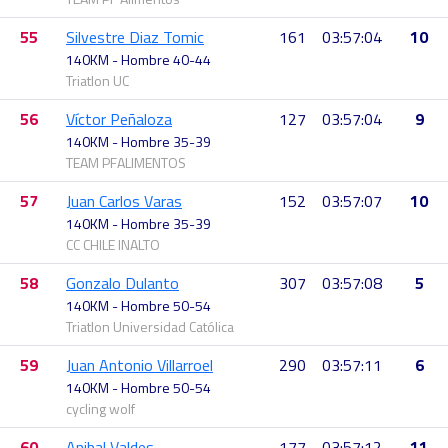
55
Silvestre Diaz Tomic
161
03:57:04
10
140KM - Hombre 40-44
Triatlon UC
56
Víctor Peñaloza
127
03:57:04
9
140KM - Hombre 35-39
TEAM PFALIMENTOS
57
Juan Carlos Varas
152
03:57:07
10
140KM - Hombre 35-39
CC CHILE INALTO
58
Gonzalo Dulanto
307
03:57:08
5
140KM - Hombre 50-54
Triatlon Universidad Católica
59
Juan Antonio Villarroel
290
03:57:11
6
140KM - Hombre 50-54
cycling wolf
60
Anibal Valdes
177
03:57:12
11