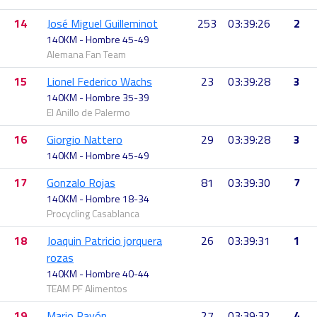
14
José Miguel Guilleminot
253
03:39:26
2
140KM - Hombre 45-49
Alemana Fan Team
15
Lionel Federico Wachs
23
03:39:28
3
140KM - Hombre 35-39
El Anillo de Palermo
16
Giorgio Nattero
29
03:39:28
3
140KM - Hombre 45-49
17
Gonzalo Rojas
81
03:39:30
7
140KM - Hombre 18-34
Procycling Casablanca
18
Joaquin Patricio jorquera
26
03:39:31
1
rozas
140KM - Hombre 40-44
TEAM PF Alimentos
19
Mario Pavón
27
03:39:32
4