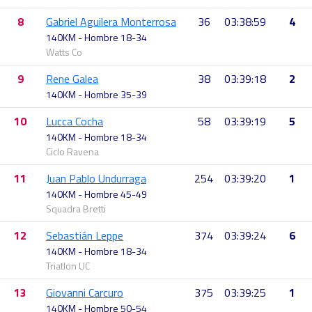
8
Gabriel Aguilera Monterrosa
36
03:38:59
4
140KM - Hombre 18-34
Watts Co
9
Rene Galea
38
03:39:18
2
140KM - Hombre 35-39
10
Lucca Cocha
58
03:39:19
5
140KM - Hombre 18-34
Ciclo Ravena
11
Juan Pablo Undurraga
254
03:39:20
1
140KM - Hombre 45-49
Squadra Bretti
12
Sebastián Leppe
374
03:39:24
6
140KM - Hombre 18-34
Triatlon UC
13
Giovanni Carcuro
375
03:39:25
1
140KM - Hombre 50-54