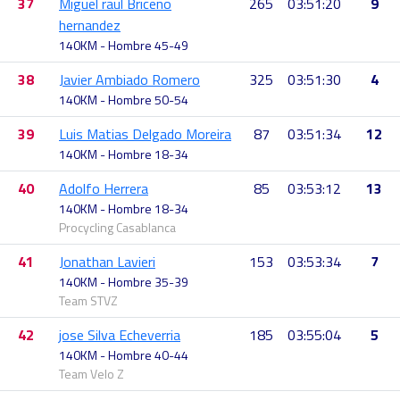
37
Miguel raul Briceño
265
03:51:20
9
hernandez
140KM - Hombre 45-49
38
Javier Ambiado Romero
325
03:51:30
4
140KM - Hombre 50-54
39
Luis Matias Delgado Moreira
87
03:51:34
12
140KM - Hombre 18-34
40
Adolfo Herrera
85
03:53:12
13
140KM - Hombre 18-34
Procycling Casablanca
41
Jonathan Lavieri
153
03:53:34
7
140KM - Hombre 35-39
Team STVZ
42
jose Silva Echeverria
185
03:55:04
5
140KM - Hombre 40-44
Team Velo Z