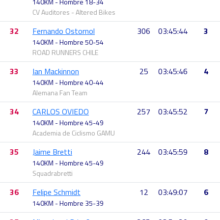
140KM - Hombre 18-34
CV Auditores - Altered Bikes
32
Fernando Ostornol
306
03:45:44
3
140KM - Hombre 50-54
ROAD RUNNERS CHILE
33
Ian Mackinnon
25
03:45:46
4
140KM - Hombre 40-44
Alemana Fan Team
34
CARLOS OVIEDO
257
03:45:52
7
140KM - Hombre 45-49
Academia de Ciclismo GAMU
35
Jaime Bretti
244
03:45:59
8
140KM - Hombre 45-49
Squadrabretti
36
Felipe Schmidt
12
03:49:07
6
140KM - Hombre 35-39