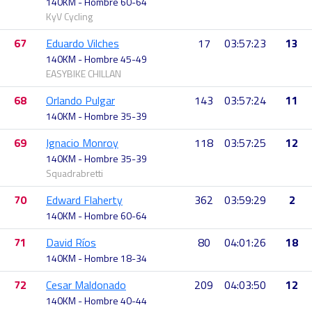
140KM - Hombre 60-64
KyV Cycling
67
Eduardo Vilches
17
03:57:23
13
140KM - Hombre 45-49
EASYBIKE CHILLAN
68
Orlando Pulgar
143
03:57:24
11
140KM - Hombre 35-39
69
Ignacio Monroy
118
03:57:25
12
140KM - Hombre 35-39
Squadrabretti
70
Edward Flaherty
362
03:59:29
2
140KM - Hombre 60-64
71
David Ríos
80
04:01:26
18
140KM - Hombre 18-34
72
Cesar Maldonado
209
04:03:50
12
140KM - Hombre 40-44