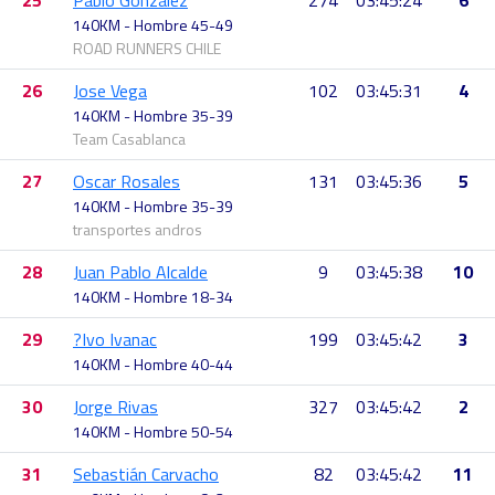
25
Pablo González
274
03:45:24
6
140KM - Hombre 45-49
ROAD RUNNERS CHILE
26
Jose Vega
102
03:45:31
4
140KM - Hombre 35-39
Team Casablanca
27
Oscar Rosales
131
03:45:36
5
140KM - Hombre 35-39
transportes andros
28
Juan Pablo Alcalde
9
03:45:38
10
140KM - Hombre 18-34
29
?Ivo Ivanac
199
03:45:42
3
140KM - Hombre 40-44
30
Jorge Rivas
327
03:45:42
2
140KM - Hombre 50-54
31
Sebastián Carvacho
82
03:45:42
11