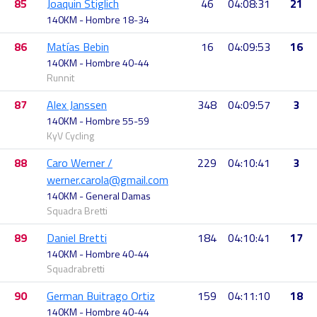
85
Joaquin Stiglich
46
04:08:31
21
140KM - Hombre 18-34
86
Matías Bebin
16
04:09:53
16
140KM - Hombre 40-44
Runnit
87
Alex Janssen
348
04:09:57
3
140KM - Hombre 55-59
KyV Cycling
88
Caro Werner /
229
04:10:41
3
werner.carola@gmail.com
140KM - General Damas
Squadra Bretti
89
Daniel Bretti
184
04:10:41
17
140KM - Hombre 40-44
Squadrabretti
90
German Buitrago Ortiz
159
04:11:10
18
140KM - Hombre 40-44