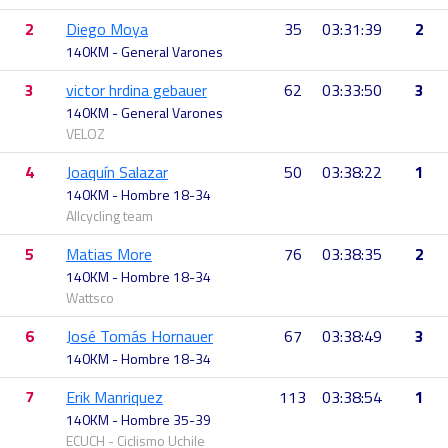
2
Diego Moya
35
03:31:39
2
140KM - General Varones
3
victor hrdina gebauer
62
03:33:50
3
140KM - General Varones
VELOZ
4
Joaquín Salazar
50
03:38:22
1
140KM - Hombre 18-34
Allcycling team
5
Matias More
76
03:38:35
2
140KM - Hombre 18-34
Wattsco
6
José Tomás Hornauer
67
03:38:49
3
140KM - Hombre 18-34
7
Erik Manriquez
113
03:38:54
1
140KM - Hombre 35-39
ECUCH - Ciclismo Uchile