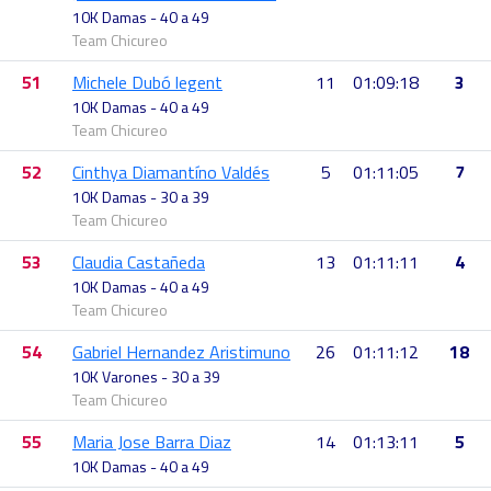
10K Damas - 40 a 49
Team Chicureo
51
Michele Dubó legent
11
01:09:18
3
10K Damas - 40 a 49
Team Chicureo
52
Cinthya Diamantíno Valdés
5
01:11:05
7
10K Damas - 30 a 39
Team Chicureo
53
Claudia Castañeda
13
01:11:11
4
10K Damas - 40 a 49
Team Chicureo
54
Gabriel Hernandez Aristimuno
26
01:11:12
18
10K Varones - 30 a 39
Team Chicureo
55
Maria Jose Barra Diaz
14
01:13:11
5
10K Damas - 40 a 49