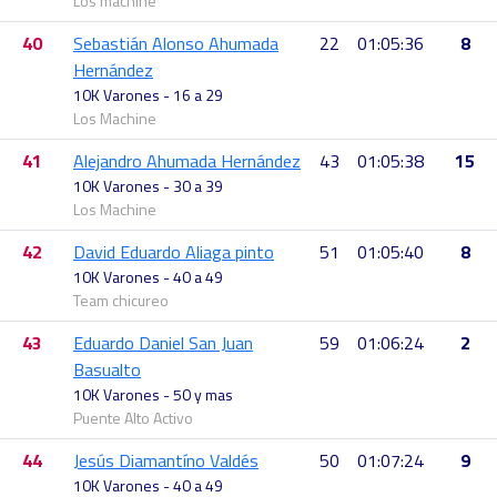
Los machine
40
Sebastián Alonso Ahumada
22
01:05:36
8
Hernández
10K Varones - 16 a 29
Los Machine
41
Alejandro Ahumada Hernández
43
01:05:38
15
10K Varones - 30 a 39
Los Machine
42
David Eduardo Aliaga pinto
51
01:05:40
8
10K Varones - 40 a 49
Team chicureo
43
Eduardo Daniel San Juan
59
01:06:24
2
Basualto
10K Varones - 50 y mas
Puente Alto Activo
44
Jesús Diamantíno Valdés
50
01:07:24
9
10K Varones - 40 a 49