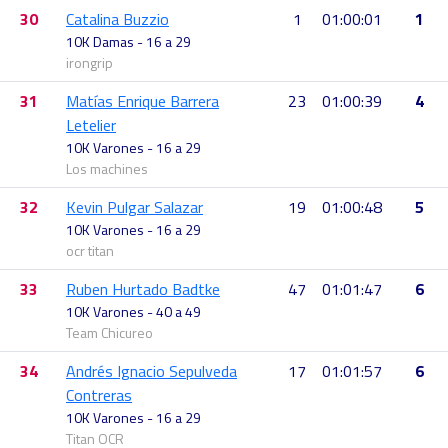
30
Catalina Buzzio
1
01:00:01
1
10K Damas - 16 a 29
irongrip
31
Matías Enrique Barrera
23
01:00:39
4
Letelier
10K Varones - 16 a 29
Los machines
32
Kevin Pulgar Salazar
19
01:00:48
5
10K Varones - 16 a 29
ocr titan
33
Ruben Hurtado Badtke
47
01:01:47
6
10K Varones - 40 a 49
Team Chicureo
34
Andrés Ignacio Sepulveda
17
01:01:57
6
Contreras
10K Varones - 16 a 29
Titan OCR