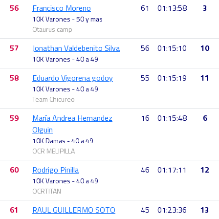
56
Francisco Moreno
61
01:13:58
3
10K Varones - 50 y mas
Otaurus camp
57
Jonathan Valdebenito Silva
56
01:15:10
10
10K Varones - 40 a 49
58
Eduardo Vigorena godoy
55
01:15:19
11
10K Varones - 40 a 49
Team Chicureo
59
María Andrea Hernandez
16
01:15:48
6
Olguin
10K Damas - 40 a 49
OCR MELIPILLA
60
Rodrigo Pinilla
46
01:17:11
12
10K Varones - 40 a 49
OCRTITAN
61
RAUL GUILLERMO SOTO
45
01:23:36
13