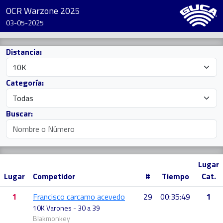
OCR Warzone 2025
03-05-2025
Distancia:
Categoría:
Buscar:
Lugar
Lugar
Competidor
#
Tiempo
Cat.
1
Francisco carcamo acevedo
29
00:35:49
1
10K Varones - 30 a 39
Blakmonkey