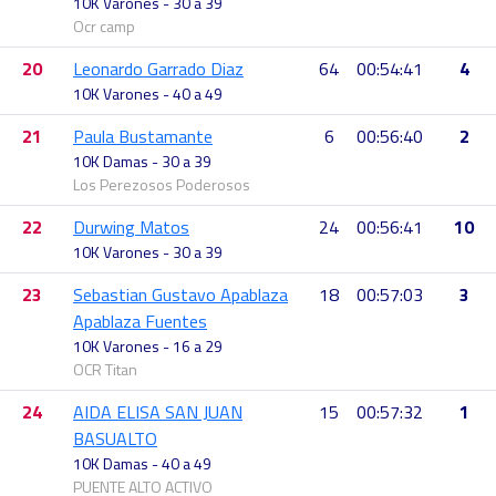
10K Varones - 30 a 39
Ocr camp
20
Leonardo Garrado Diaz
64
00:54:41
4
10K Varones - 40 a 49
21
Paula Bustamante
6
00:56:40
2
10K Damas - 30 a 39
Los Perezosos Poderosos
22
Durwing Matos
24
00:56:41
10
10K Varones - 30 a 39
23
Sebastian Gustavo Apablaza
18
00:57:03
3
Apablaza Fuentes
10K Varones - 16 a 29
OCR Titan
24
AIDA ELISA SAN JUAN
15
00:57:32
1
BASUALTO
10K Damas - 40 a 49
PUENTE ALTO ACTIVO