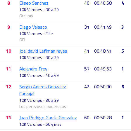
8
Eliseo Sanchez
40
00:40:58
4
10K Varones - 30 a 39
Otaurus
9
Diego Velasco
31
00:41:49
3
10K Varones - Elite
OEI
10
Joel david Lefiman reyes
41
00:48:41
5
10K Varones - 30 a 39
11
Alejandro Frey
57
00:49:53
1
10K Varones - 40 a 49
12
Sergio Andres Gonzalez
42
00:50:00
6
Carvajal
10K Varones - 30 a 39
Los perezosos poderosos
13
Juan Rodrigo García Gonzalez
60
00:50:28
1
10K Varones - 50 y mas