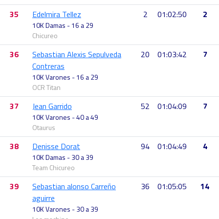
35
Edelmira Tellez
2
01:02:50
2
10K Damas - 16 a 29
Chicureo
36
Sebastian Alexis Sepulveda
20
01:03:42
7
Contreras
10K Varones - 16 a 29
OCR Titan
37
Jean Garrido
52
01:04:09
7
10K Varones - 40 a 49
Otaurus
38
Denisse Dorat
94
01:04:49
4
10K Damas - 30 a 39
Team Chicureo
39
Sebastian alonso Carreño
36
01:05:05
14
aguirre
10K Varones - 30 a 39