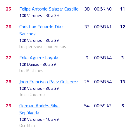
25
Felipe Antonio Salazar Castillo
38
00:57:40
11
10K Varones - 30 a 39
26
Christian Eduardo Diaz
33
00:58:41
12
Sanchez
10K Varones - 30 a 39
Los perezosos poderosos
27
Erika Aguirre Loyola
9
00:58:44
3
10K Damas - 30 a 39
Los Machines
28
Jhon Francisco Paez Gutierrez
25
00:58:54
13
10K Varones - 30 a 39
Team Chicureo
29
German Andrés Silva
54
00:59:42
5
Sepúlveda
10K Varones - 40 a 49
Ocr Titan