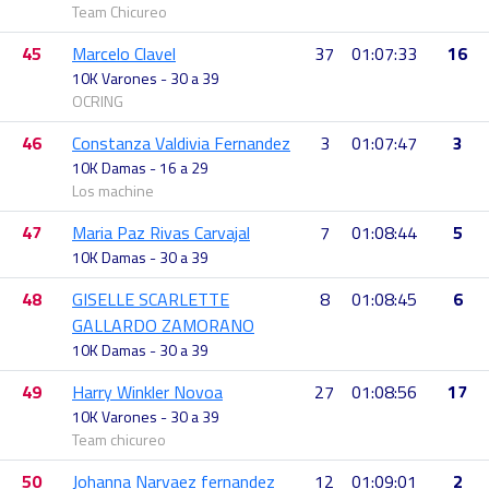
Team Chicureo
45
Marcelo Clavel
37
01:07:33
16
10K Varones - 30 a 39
OCRING
46
Constanza Valdivia Fernandez
3
01:07:47
3
10K Damas - 16 a 29
Los machine
47
Maria Paz Rivas Carvajal
7
01:08:44
5
10K Damas - 30 a 39
48
GISELLE SCARLETTE
8
01:08:45
6
GALLARDO ZAMORANO
10K Damas - 30 a 39
49
Harry Winkler Novoa
27
01:08:56
17
10K Varones - 30 a 39
Team chicureo
50
Johanna Narvaez fernandez
12
01:09:01
2