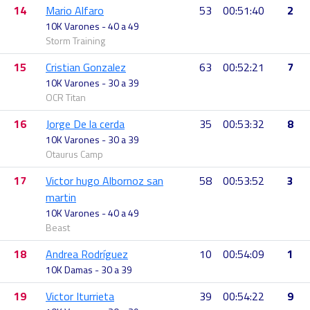
14
Mario Alfaro
53
00:51:40
2
10K Varones - 40 a 49
Storm Training
15
Cristian Gonzalez
63
00:52:21
7
10K Varones - 30 a 39
OCR Titan
16
Jorge De la cerda
35
00:53:32
8
10K Varones - 30 a 39
Otaurus Camp
17
Victor hugo Albornoz san
58
00:53:52
3
martin
10K Varones - 40 a 49
Beast
18
Andrea Rodríguez
10
00:54:09
1
10K Damas - 30 a 39
19
Victor Iturrieta
39
00:54:22
9