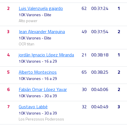
2
Luis Valenzuela gajardo
62
00:37:24
1
10K Varones - Elite
Alto power
3
Jean Alexander Marquina
49
00:37:54
2
10K Varones - Elite
OCR titan
4
jordán Ignacio López Miranda
21
00:38:18
1
10K Varones - 16 a 29
5
Alberto Montecinos
65
00:38:25
2
10K Varones - 16 a 29
6
Fabián Omar López Yavar
30
00:40:06
2
10K Varones - 30 a 39
7
Gustavo Labbé
32
00:40:49
3
10K Varones - 30 a 39
Los Perezosos Poderosos