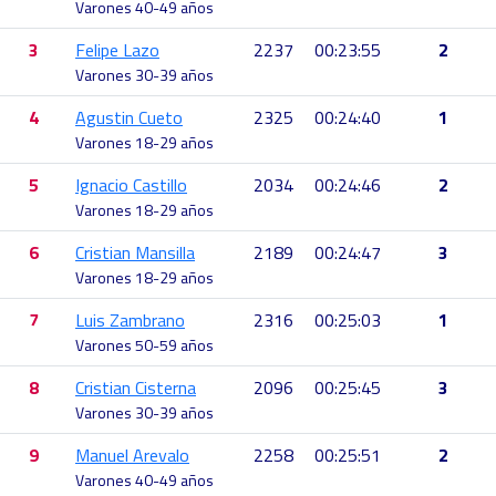
Varones 40-49 años
3
Felipe Lazo
2237
00:23:55
2
Varones 30-39 años
4
Agustin Cueto
2325
00:24:40
1
Varones 18-29 años
5
Ignacio Castillo
2034
00:24:46
2
Varones 18-29 años
6
Cristian Mansilla
2189
00:24:47
3
Varones 18-29 años
7
Luis Zambrano
2316
00:25:03
1
Varones 50-59 años
8
Cristian Cisterna
2096
00:25:45
3
Varones 30-39 años
9
Manuel Arevalo
2258
00:25:51
2
Varones 40-49 años