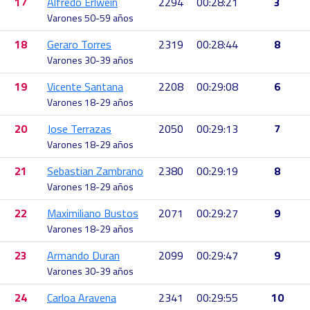
17
Alfredo Erlwein
2294
00:28:21
3
Varones 50-59 años
18
Geraro Torres
2319
00:28:44
8
Varones 30-39 años
19
Vicente Santana
2208
00:29:08
6
Varones 18-29 años
20
Jose Terrazas
2050
00:29:13
7
Varones 18-29 años
21
Sebastian Zambrano
2380
00:29:19
8
Varones 18-29 años
22
Maximiliano Bustos
2071
00:29:27
9
Varones 18-29 años
23
Armando Duran
2099
00:29:47
9
Varones 30-39 años
24
Carloa Aravena
2341
00:29:55
10