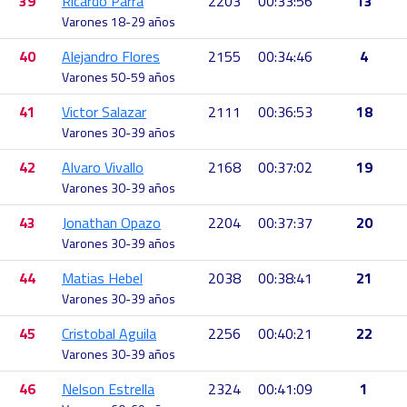
39
Ricardo Parra
2203
00:33:56
13
Varones 18-29 años
40
Alejandro Flores
2155
00:34:46
4
Varones 50-59 años
41
Victor Salazar
2111
00:36:53
18
Varones 30-39 años
42
Alvaro Vivallo
2168
00:37:02
19
Varones 30-39 años
43
Jonathan Opazo
2204
00:37:37
20
Varones 30-39 años
44
Matias Hebel
2038
00:38:41
21
Varones 30-39 años
45
Cristobal Aguila
2256
00:40:21
22
Varones 30-39 años
46
Nelson Estrella
2324
00:41:09
1