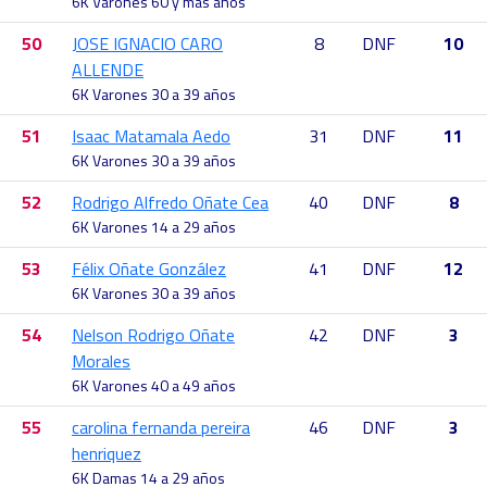
6K Varones 60 y más años
50
JOSE IGNACIO CARO
8
DNF
10
ALLENDE
6K Varones 30 a 39 años
51
Isaac Matamala Aedo
31
DNF
11
6K Varones 30 a 39 años
52
Rodrigo Alfredo Oñate Cea
40
DNF
8
6K Varones 14 a 29 años
53
Félix Oñate González
41
DNF
12
6K Varones 30 a 39 años
54
Nelson Rodrigo Oñate
42
DNF
3
Morales
6K Varones 40 a 49 años
55
carolina fernanda pereira
46
DNF
3
henriquez
6K Damas 14 a 29 años