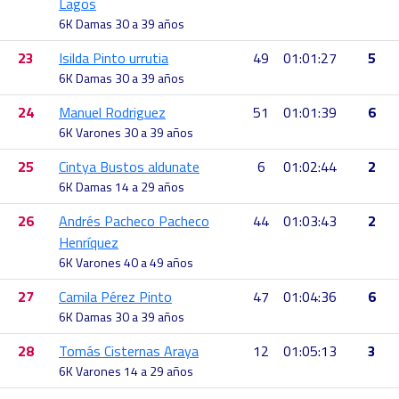
Lagos
6K Damas 30 a 39 años
23
Isilda Pinto urrutia
49
01:01:27
5
6K Damas 30 a 39 años
24
Manuel Rodriguez
51
01:01:39
6
6K Varones 30 a 39 años
25
Cintya Bustos aldunate
6
01:02:44
2
6K Damas 14 a 29 años
26
Andrés Pacheco Pacheco
44
01:03:43
2
Henríquez
6K Varones 40 a 49 años
27
Camila Pérez Pinto
47
01:04:36
6
6K Damas 30 a 39 años
28
Tomás Cisternas Araya
12
01:05:13
3
6K Varones 14 a 29 años