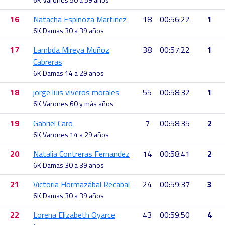
16
Natacha Espinoza Martinez
18
00:56:22
1
6K Damas 30 a 39 años
17
Lambda Mireya Muñoz
38
00:57:22
1
Cabreras
6K Damas 14 a 29 años
18
jorge luis viveros morales
55
00:58:32
1
6K Varones 60 y más años
19
Gabriel Caro
7
00:58:35
2
6K Varones 14 a 29 años
20
Natalia Contreras Fernandez
14
00:58:41
2
6K Damas 30 a 39 años
21
Victoria Hormazábal Recabal
24
00:59:37
3
6K Damas 30 a 39 años
22
Lorena Elizabeth Oyarce
43
00:59:50
4