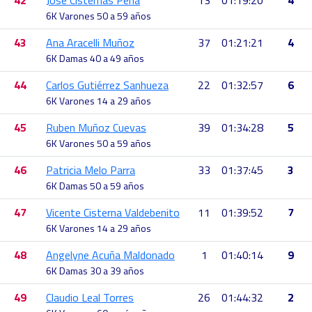
42
José Cisternas Peña
13
01:19:20
4
6K Varones 50 a 59 años
43
Ana Aracelli Muñoz
37
01:21:21
4
6K Damas 40 a 49 años
44
Carlos Gutiérrez Sanhueza
22
01:32:57
6
6K Varones 14 a 29 años
45
Ruben Muñoz Cuevas
39
01:34:28
5
6K Varones 50 a 59 años
46
Patricia Melo Parra
33
01:37:45
3
6K Damas 50 a 59 años
47
Vicente Cisterna Valdebenito
11
01:39:52
7
6K Varones 14 a 29 años
48
Angelyne Acuña Maldonado
1
01:40:14
9
6K Damas 30 a 39 años
49
Claudio Leal Torres
26
01:44:32
2