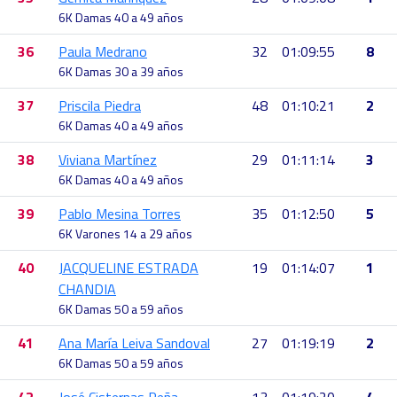
6K Damas 40 a 49 años
36
Paula Medrano
32
01:09:55
8
6K Damas 30 a 39 años
37
Priscila Piedra
48
01:10:21
2
6K Damas 40 a 49 años
38
Viviana Martínez
29
01:11:14
3
6K Damas 40 a 49 años
39
Pablo Mesina Torres
35
01:12:50
5
6K Varones 14 a 29 años
40
JACQUELINE ESTRADA
19
01:14:07
1
CHANDIA
6K Damas 50 a 59 años
41
Ana María Leiva Sandoval
27
01:19:19
2
6K Damas 50 a 59 años