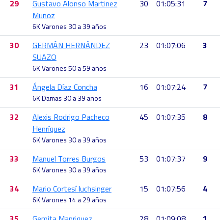
29
Gustavo Alonso Martinez
30
01:05:31
7
Muñoz
6K Varones 30 a 39 años
30
GERMÁN HERNÁNDEZ
23
01:07:06
3
SUAZO
6K Varones 50 a 59 años
31
Ángela Díaz Concha
16
01:07:24
7
6K Damas 30 a 39 años
32
Alexis Rodrigo Pacheco
45
01:07:35
8
Henríquez
6K Varones 30 a 39 años
33
Manuel Torres Burgos
53
01:07:37
9
6K Varones 30 a 39 años
34
Mario Cortesí luchsinger
15
01:07:56
4
6K Varones 14 a 29 años
35
Gemita Manriquez
28
01:09:08
1