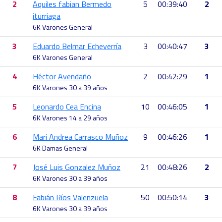
2
Aquiles fabian Bermedo
5
00:39:40
2
iturriaga
6K Varones General
3
Eduardo Belmar Echeverría
3
00:40:47
3
6K Varones General
4
Héctor Avendaño
2
00:42:29
1
6K Varones 30 a 39 años
5
Leonardo Cea Encina
10
00:46:05
1
6K Varones 14 a 29 años
6
Mari Andrea Carrasco Muñoz
9
00:46:26
1
6K Damas General
7
José Luis Gonzalez Muñoz
21
00:48:26
2
6K Varones 30 a 39 años
8
Fabián Ríos Valenzuela
50
00:50:14
3
6K Varones 30 a 39 años