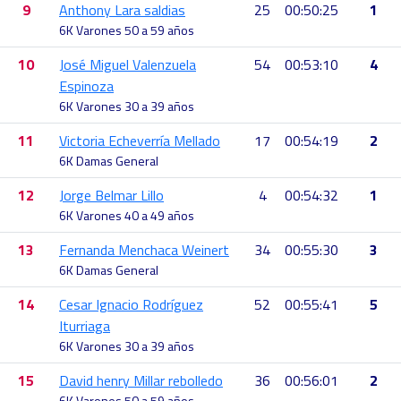
9
Anthony Lara saldias
25
00:50:25
1
6K Varones 50 a 59 años
10
José Miguel Valenzuela
54
00:53:10
4
Espinoza
6K Varones 30 a 39 años
11
Victoria Echeverría Mellado
17
00:54:19
2
6K Damas General
12
Jorge Belmar Lillo
4
00:54:32
1
6K Varones 40 a 49 años
13
Fernanda Menchaca Weinert
34
00:55:30
3
6K Damas General
14
Cesar Ignacio Rodríguez
52
00:55:41
5
Iturriaga
6K Varones 30 a 39 años
15
David henry Millar rebolledo
36
00:56:01
2
6K Varones 50 a 59 años