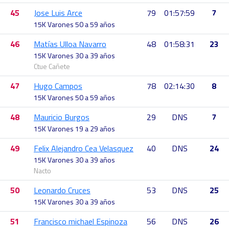
45
Jose Luis Arce
79
01:57:59
7
15K Varones 50 a 59 años
46
Matías Ulloa Navarro
48
01:58:31
23
15K Varones 30 a 39 años
Ctue Cañete
47
Hugo Campos
78
02:14:30
8
15K Varones 50 a 59 años
48
Mauricio Burgos
29
DNS
7
15K Varones 19 a 29 años
49
Felix Alejandro Cea Velasquez
40
DNS
24
15K Varones 30 a 39 años
Nacto
50
Leonardo Cruces
53
DNS
25
15K Varones 30 a 39 años
51
Francisco michael Espinoza
56
DNS
26