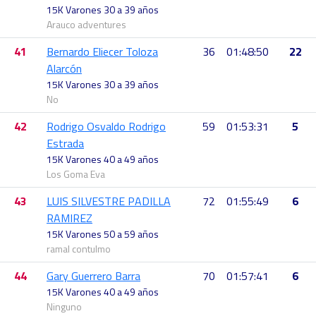
15K Varones 30 a 39 años
Arauco adventures
41
Bernardo Eliecer Toloza
36
01:48:50
22
Alarcón
15K Varones 30 a 39 años
No
42
Rodrigo Osvaldo Rodrigo
59
01:53:31
5
Estrada
15K Varones 40 a 49 años
Los Goma Eva
43
LUIS SILVESTRE PADILLA
72
01:55:49
6
RAMIREZ
15K Varones 50 a 59 años
ramal contulmo
44
Gary Guerrero Barra
70
01:57:41
6
15K Varones 40 a 49 años
Ninguno