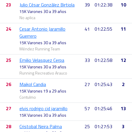
23
Julio César González Birtiola
39
01:22:38
10
15K Varones 30 a 39 años
No aplica
24
Cesar Antonio Jaramillo
41
01:22:55
11
Guerrero
15K Varones 30 a 39 años
Méndez Running Team
25
Emilio Velasquez Cerpa
33
01:22:58
12
15K Varones 30 a 39 años
Running Recreativo Arauco
26
Maikol Candia
27
01:25:43
2
15K Varones 19 a 29 años
Contulmo
27
elvis rodrigo cid jaramillo
57
01:25:46
13
15K Varones 30 a 39 años
28
Cristobal Neira Palma
25
01:27:53
3