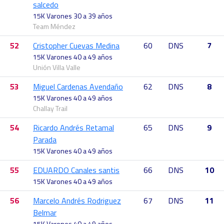
salcedo
15K Varones 30 a 39 años
Team Méndez
52
Cristopher Cuevas Medina
60
DNS
7
15K Varones 40 a 49 años
Unión Villa Valle
53
Miguel Cardenas Avendaño
62
DNS
8
15K Varones 40 a 49 años
Challay Trail
54
Ricardo Andrés Retamal
65
DNS
9
Parada
15K Varones 40 a 49 años
55
EDUARDO Canales santis
66
DNS
10
15K Varones 40 a 49 años
56
Marcelo Andrés Rodriguez
67
DNS
11
Belmar
15K Varones 40 a 49 años