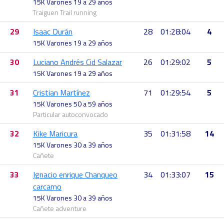
15K Varones 19 a 29 años
Traiguen Trail running
29
Isaac Durán
28
01:28:04
4
15K Varones 19 a 29 años
30
Luciano Andrés Cid Salazar
26
01:29:02
5
15K Varones 19 a 29 años
31
Cristian Martínez
71
01:29:54
5
15K Varones 50 a 59 años
Particular autoconvocado
32
Kike Maricura
35
01:31:58
14
15K Varones 30 a 39 años
Cañete
33
Ignacio enrique Chanqueo
34
01:33:07
15
carcamo
15K Varones 30 a 39 años
Cañete adventure