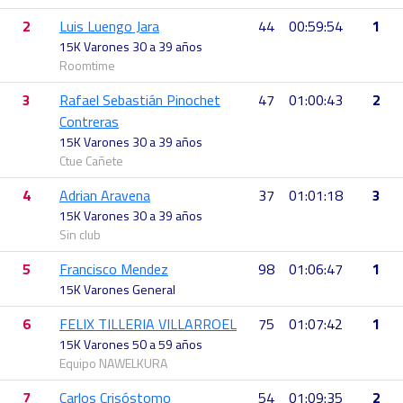
2
Luis Luengo Jara
44
00:59:54
1
15K Varones 30 a 39 años
Roomtime
3
Rafael Sebastián Pinochet
47
01:00:43
2
Contreras
15K Varones 30 a 39 años
Ctue Cañete
4
Adrian Aravena
37
01:01:18
3
15K Varones 30 a 39 años
Sin club
5
Francisco Mendez
98
01:06:47
1
15K Varones General
6
FELIX TILLERIA VILLARROEL
75
01:07:42
1
15K Varones 50 a 59 años
Equipo NAWELKURA
7
Carlos Crisóstomo
54
01:09:35
2