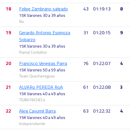
18
Felipe Zambrano salgado
43
01:19:13
8
15K Varones 30 a 39 años
No
19
Gerardo Antonio Espinoza
31
01:20:15
9
Sobarzo
15K Varones 30 a 39 años
Ramal Contulmo
20
Francisco Venegas Parra
76
01:22:07
4
15K Varones 50 a 59 años
Team Quechereguas
21
ALVARo PEREDA RoA
61
01:22:08
3
15K Varones 40 a 49 años
TEAM PACHECo
22
Alexi Cayumil Barra
63
01:22:32
4
15K Varones 40 a 49 años
Independiente