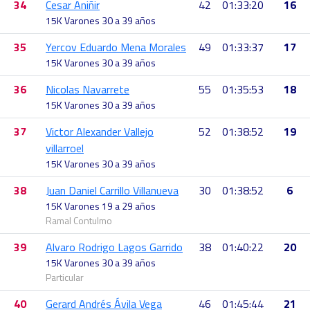
34
Cesar Aniñir
42
01:33:20
16
15K Varones 30 a 39 años
35
Yercov Eduardo Mena Morales
49
01:33:37
17
15K Varones 30 a 39 años
36
Nicolas Navarrete
55
01:35:53
18
15K Varones 30 a 39 años
37
Victor Alexander Vallejo
52
01:38:52
19
villarroel
15K Varones 30 a 39 años
38
Juan Daniel Carrillo Villanueva
30
01:38:52
6
15K Varones 19 a 29 años
Ramal Contulmo
39
Alvaro Rodrigo Lagos Garrido
38
01:40:22
20
15K Varones 30 a 39 años
Particular
40
Gerard Andrés Ávila Vega
46
01:45:44
21