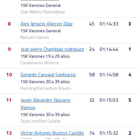
15K Varones General
Club Atlético Nahuelbuta
8
Alex Ignacio Alarcon Díaz
45
01:14:33
3
15K Varones General
Nehuen namun
9
Jean pierre Chamblas rodriguez
24
01:14:44
1
15K Varones 19 a 29 años
Carabineros Mininco
10
Gerardo Carvajal Sanhueza
58
01:14:58
4
15K Varones 30 a 39 años
Running Recreativo Arauco
11
Javier Alejandro Navarro
32
01:15:03
5
Ramos
15K Varones 30 a 39 años
Team Just Run Cañete
12
Víctor Antonio Bustos Castillo
74
01:15:32
2