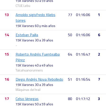
15K Varones 50 a 59 años
CTUE Lebu
13
Arnoldo sigisfredo Kliebs
77
01:16:06
1
torres
15K Varones 60 y más años
14
Esteban Pailla
50
01:16:06
6
15K Varones 30 a 39 años
-
15
Roberto Andrés Fuentealba
64
01:16:47
2
Pérez
15K Varones 40 a 49 años
Talcahuanorunners
16
Diego Andrés Nova Rebolledo
51
01:16:54
7
15K Varones 30 a 39 años
Máquinas del trail
17
Celso Venegas
80
01:17:12
3
15K Varones 50 a 59 años