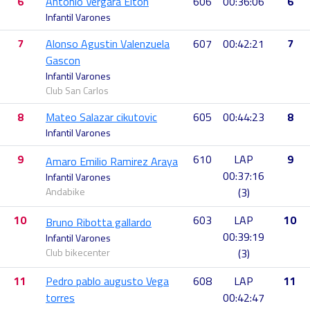
6
Antonio Vergara Elton
606
00:36:06
6
Infantil Varones
7
Alonso Agustin Valenzuela
607
00:42:21
7
Gascon
Infantil Varones
Club San Carlos
8
Mateo Salazar cikutovic
605
00:44:23
8
Infantil Varones
9
610
LAP
9
Amaro Emilio Ramirez Araya
00:37:16
Infantil Varones
Andabike
(3)
10
603
LAP
10
Bruno Ribotta gallardo
00:39:19
Infantil Varones
Club bikecenter
(3)
11
Pedro pablo augusto Vega
608
LAP
11
torres
00:42:47