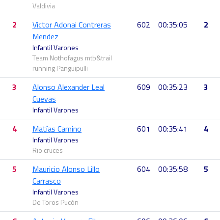
Valdivia
2
Victor Adonai Contreras
602
00:35:05
2
Mendez
Infantil Varones
Team Nothofagus mtb&trail
running Panguipulli
3
Alonso Alexander Leal
609
00:35:23
3
Cuevas
Infantil Varones
4
Matías Camino
601
00:35:41
4
Infantil Varones
Rio cruces
5
Mauricio Alonso Lillo
604
00:35:58
5
Carrasco
Infantil Varones
De Toros Pucón