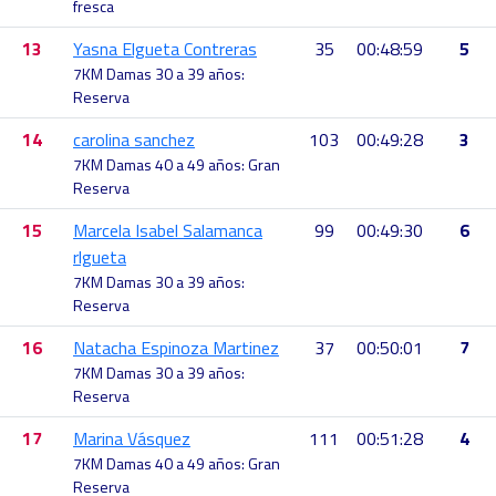
fresca
13
Yasna Elgueta Contreras
35
00:48:59
5
7KM Damas 30 a 39 años:
Reserva
14
carolina sanchez
103
00:49:28
3
7KM Damas 40 a 49 años: Gran
Reserva
15
Marcela Isabel Salamanca
99
00:49:30
6
rlgueta
7KM Damas 30 a 39 años:
Reserva
16
Natacha Espinoza Martinez
37
00:50:01
7
7KM Damas 30 a 39 años:
Reserva
17
Marina Vásquez
111
00:51:28
4
7KM Damas 40 a 49 años: Gran
Reserva