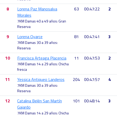
8
Lorena Paz Manosalva
63
00:47:22
2
Morales
7KM Damas 40 a 49 años: Gran
Reserva
9
Lorena Oyarce
81
00:47:41
3
7KM Damas 30 a 39 años:
Reserva
10
Francisca Arteaga Placencia
11
00:47:53
2
7KM Damas 14 a 29 años: Chicha
fresca
11
Yessica Antiqueo Landeros
204
00:47:57
4
7KM Damas 30 a 39 años:
Reserva
12
Catalina Belén San Martín
101
00:48:14
3
Gajardo
7KM Damas 14 a 29 años: Chicha