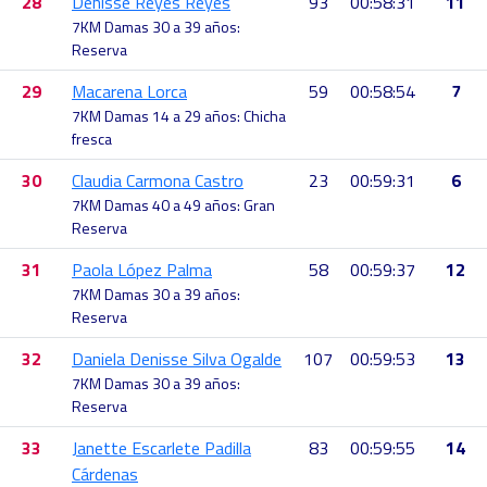
28
Denisse Reyes Reyes
93
00:58:31
11
7KM Damas 30 a 39 años:
Reserva
29
Macarena Lorca
59
00:58:54
7
7KM Damas 14 a 29 años: Chicha
fresca
30
Claudia Carmona Castro
23
00:59:31
6
7KM Damas 40 a 49 años: Gran
Reserva
31
Paola López Palma
58
00:59:37
12
7KM Damas 30 a 39 años:
Reserva
32
Daniela Denisse Silva Ogalde
107
00:59:53
13
7KM Damas 30 a 39 años:
Reserva
33
Janette Escarlete Padilla
83
00:59:55
14
Cárdenas