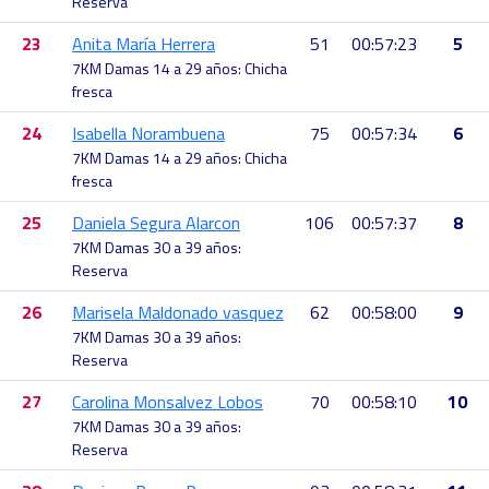
Reserva
23
Anita María Herrera
51
00:57:23
5
7KM Damas 14 a 29 años: Chicha
fresca
24
Isabella Norambuena
75
00:57:34
6
7KM Damas 14 a 29 años: Chicha
fresca
25
Daniela Segura Alarcon
106
00:57:37
8
7KM Damas 30 a 39 años:
Reserva
26
Marisela Maldonado vasquez
62
00:58:00
9
7KM Damas 30 a 39 años:
Reserva
27
Carolina Monsalvez Lobos
70
00:58:10
10
7KM Damas 30 a 39 años:
Reserva