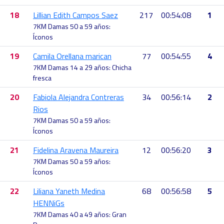
18
Lillian Edith Campos Saez
217
00:54:08
1
7KM Damas 50 a 59 años:
Íconos
19
Camila Orellana marican
77
00:54:55
4
7KM Damas 14 a 29 años: Chicha
fresca
20
Fabiola Alejandra Contreras
34
00:56:14
2
Rios
7KM Damas 50 a 59 años:
Íconos
21
Fidelina Aravena Maureira
12
00:56:20
3
7KM Damas 50 a 59 años:
Íconos
22
Liliana Yaneth Medina
68
00:56:58
5
HENNiGs
7KM Damas 40 a 49 años: Gran