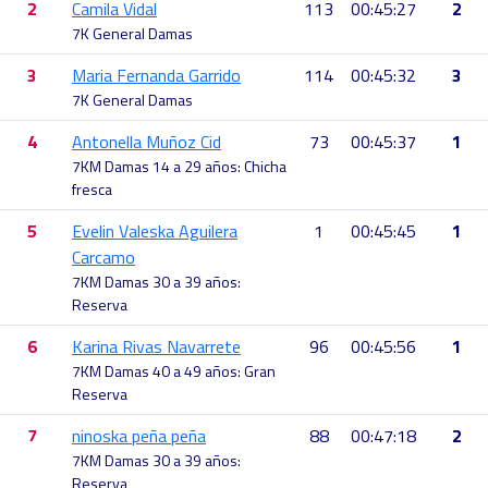
2
Camila Vidal
113
00:45:27
2
7K General Damas
3
Maria Fernanda Garrido
114
00:45:32
3
7K General Damas
4
Antonella Muñoz Cid
73
00:45:37
1
7KM Damas 14 a 29 años: Chicha
fresca
5
Evelin Valeska Aguilera
1
00:45:45
1
Carcamo
7KM Damas 30 a 39 años:
Reserva
6
Karina Rivas Navarrete
96
00:45:56
1
7KM Damas 40 a 49 años: Gran
Reserva
7
ninoska peña peña
88
00:47:18
2
7KM Damas 30 a 39 años:
Reserva