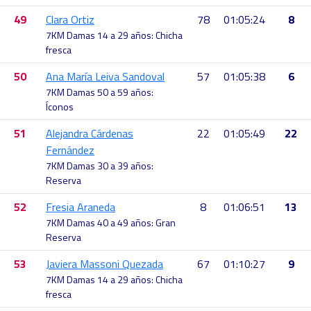
49
Clara Ortiz
78
01:05:24
8
7KM Damas 14 a 29 años: Chicha
fresca
50
Ana María Leiva Sandoval
57
01:05:38
6
7KM Damas 50 a 59 años:
Íconos
51
Alejandra Cárdenas
22
01:05:49
22
Fernández
7KM Damas 30 a 39 años:
Reserva
52
Fresia Araneda
8
01:06:51
13
7KM Damas 40 a 49 años: Gran
Reserva
53
Javiera Massoni Quezada
67
01:10:27
9
7KM Damas 14 a 29 años: Chicha
fresca