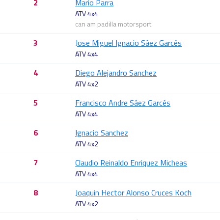
2
Mario Parra
ATV 4x4
can am padilla motorsport
3
Jose Miguel Ignacio Sáez Garcés
ATV 4x4
4
Diego Alejandro Sanchez
ATV 4x2
5
Francisco Andre Sáez Garcés
ATV 4x4
6
Ignacio Sanchez
ATV 4x2
7
Claudio Reinaldo Enriquez Micheas
ATV 4x4
8
Joaquin Hector Alonso Cruces Koch
ATV 4x2