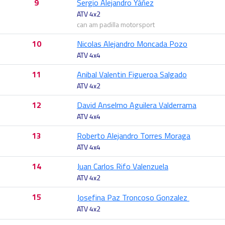
9
Sergio Alejandro Yáñez
ATV 4x2
can am padilla motorsport
10
Nicolas Alejandro Moncada Pozo
ATV 4x4
11
Anibal Valentin Figueroa Salgado
ATV 4x2
12
David Anselmo Aguilera Valderrama
ATV 4x4
13
Roberto Alejandro Torres Moraga
ATV 4x4
14
Juan Carlos Rifo Valenzuela
ATV 4x2
15
Josefina Paz Troncoso Gonzalez
ATV 4x2